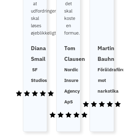
at
det
udfordringerne
skal
skal
koste
løses
en
øjeblikkeligt.
formue.
Diana
Tom
Martin
Smail
Clausen
Bauhn
SF
Nordic
Föräldraföreninge
Studios
Insure
mot
Agency
narkotika
ApS