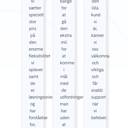
Vi
bange
den
sætter
for
lilla
specielt
at
kund
stor
gå
vi
pris
den
är,
på
ekstra
känner
den
mil
vi
enorme
for
oss
fleksibilitet
at
välkomna
vi
komme
och
oplever
i
viktiga
samt
mål
och
de
med
får
er
de
snabb
løsningsorienterede
udfordringer
support
og
man
när
har
har
vi
forståelse
uden
behöver.
for,
at