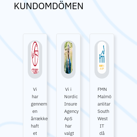
KUNDOMDÖMEN
Vi
Vi i
FMN
har
Nordic
Malmö
gennem
Insure
anlitar
en
Agency
South
årrække
ApS
West
haft
har
IT
et
valgt
då