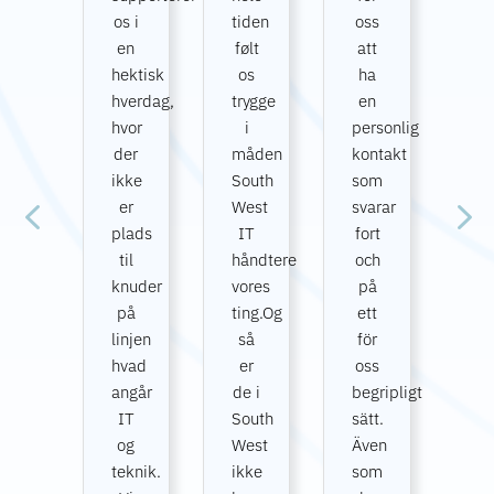
os i
tiden
oss
en
følt
att
hektisk
os
ha
hverdag,
trygge
en
hvor
i
personlig
der
måden
kontakt
ikke
South
som
er
West
svarar
plads
IT
fort
til
håndtere
och
knuder
vores
på
på
ting.Og
ett
linjen
så
för
hvad
er
oss
angår
de i
begripligt
IT
South
sätt.
og
West
Även
teknik.
ikke
som