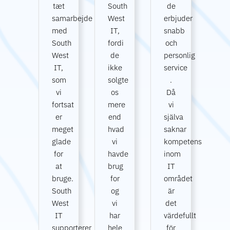
tæt
South
de
samarbejde
West
erbjuder
med
IT,
snabb
South
fordi
och
West
de
personlig
IT,
ikke
service
som
solgte
.
vi
os
Då
fortsat
mere
vi
er
end
själva
meget
hvad
saknar
glade
vi
kompetens
for
havde
inom
at
brug
IT
bruge.
for
området
South
og
är
West
vi
det
IT
har
värdefullt
supporterer
hele
för